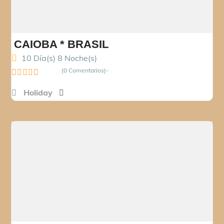
CAIOBA * BRASIL
10 Día(s) 8 Noche(s)
(0 Comentarios)
0
Holiday
o
u
t
o
f