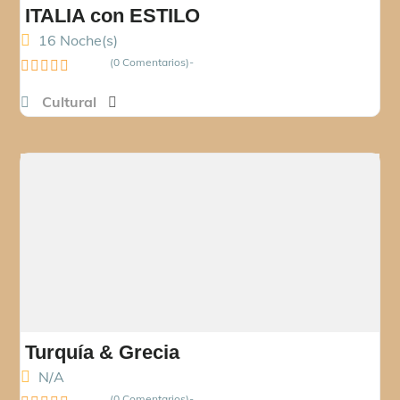
ITALIA con ESTILO
16 Noche(s)
(0 Comentarios)
0
Cultural
o
u
t
o
f
Turquía & Grecia
N/A
(0 Comentarios)