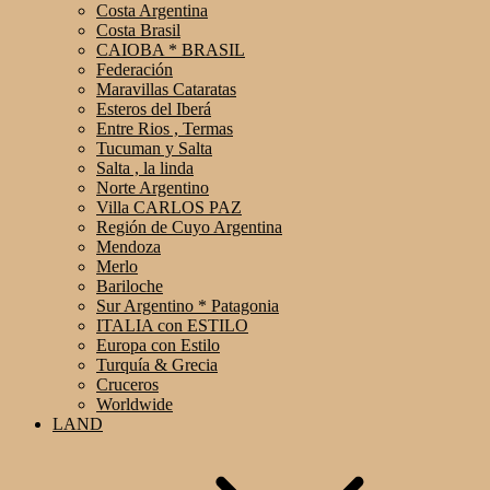
Costa Argentina
Costa Brasil
CAIOBA * BRASIL
Federación
Maravillas Cataratas
Esteros del Iberá
Entre Rios , Termas
Tucuman y Salta
Salta , la linda
Norte Argentino
Villa CARLOS PAZ
Región de Cuyo Argentina
Mendoza
Merlo
Bariloche
Sur Argentino * Patagonia
ITALIA con ESTILO
Europa con Estilo
Turquía & Grecia
Cruceros
Worldwide
LAND