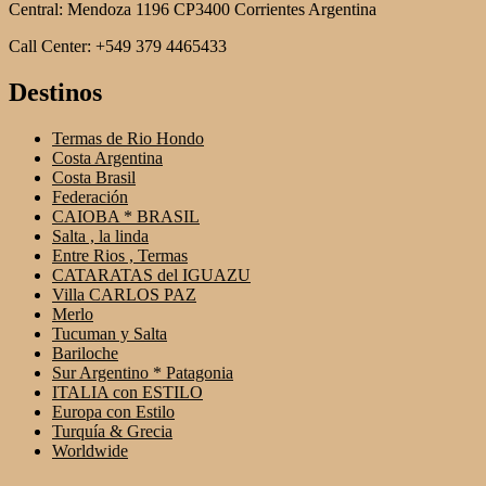
Central: Mendoza 1196 CP3400 Corrientes Argentina
Call Center: +549 379 4465433
Destinos
Termas de Rio Hondo
Costa Argentina
Costa Brasil
Federación
CAIOBA * BRASIL
Salta , la linda
Entre Rios , Termas
CATARATAS del IGUAZU
Villa CARLOS PAZ
Merlo
Tucuman y Salta
Bariloche
Sur Argentino * Patagonia
ITALIA con ESTILO
Europa con Estilo
Turquía & Grecia
Worldwide