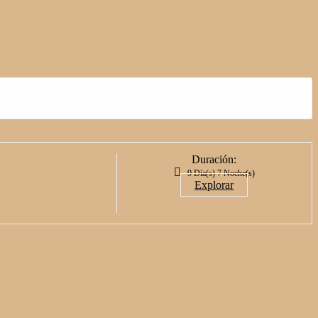
Duración:
9 Día(s) 7 Noche(s)
Explorar