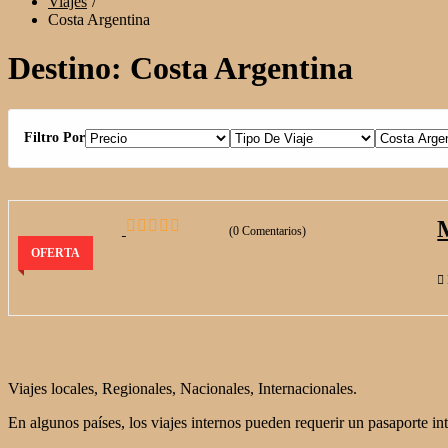
Viajes
Costa Argentina
Destino:
Costa Argentina
Filtro Por
(0 Comentarios)
0
5
OFERTA
de
Viajes locales, Regionales, Nacionales, Internacionales.
En algunos países, los viajes internos pueden requerir un pasaporte int