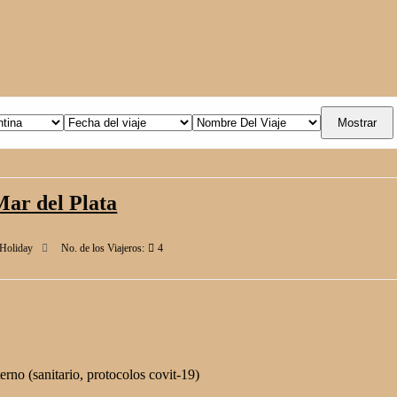
Mostrar
Mar del Plata
Holiday
No. de los Viajeros:
4
erno (sanitario, protocolos covit-19)