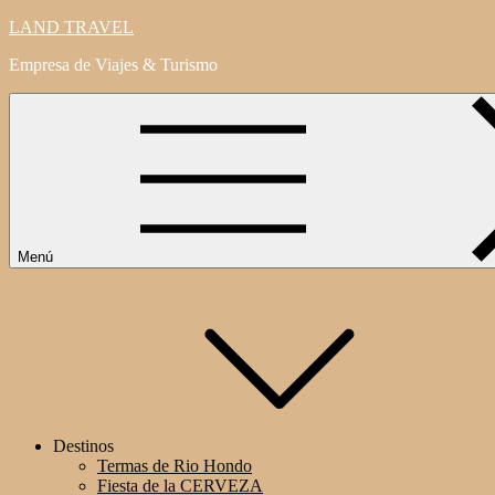
Saltar
LAND TRAVEL
al
Empresa de Viajes & Turismo
contenido
Menú
Destinos
Termas de Rio Hondo
Fiesta de la CERVEZA