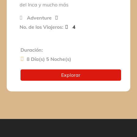
del Inca y mucho más
Adventure
No. de los Viajeros:
4
Duración:
8 Día(s) 5 Noche(s)
Explorar