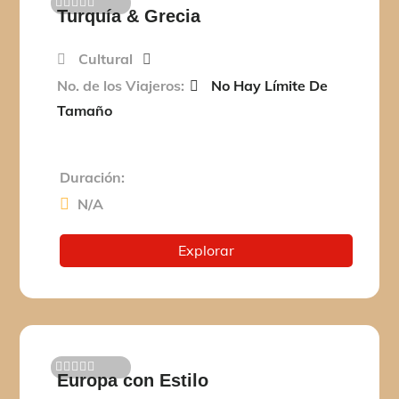
Turquía & Grecia
0
5
d
e
Cultural
No. de los Viajeros:
No Hay Límite De
Tamaño
Duración:
N/A
Explorar
Europa con Estilo
0
5