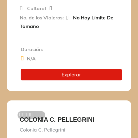
d
e
Cultural
No. de los Viajeros:
No Hay Límite De
Tamaño
Duración:
N/A
Explorar
COLONIA C. PELLEGRINI
0
5
d
Colonia C. Pellegrini
e