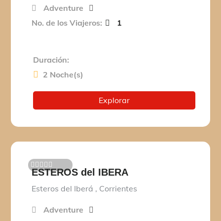
Adventure
No. de los Viajeros:
1
Duración:
2 Noche(s)
Explorar
ESTEROS del IBERA
0
5
d
Esteros del Iberá , Corrientes
e
Adventure