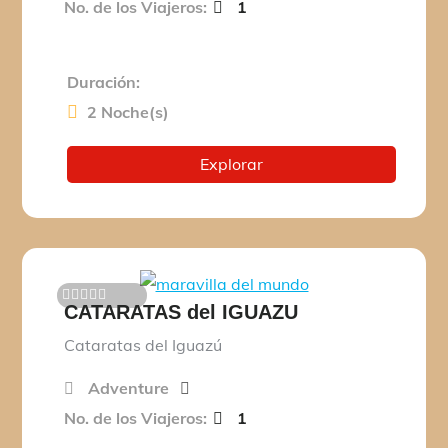
No. de los Viajeros:
1
Duración:
2 Noche(s)
Explorar
CATARATAS del IGUAZU
0
5
d
Cataratas del Iguazú
e
Adventure
No. de los Viajeros:
1