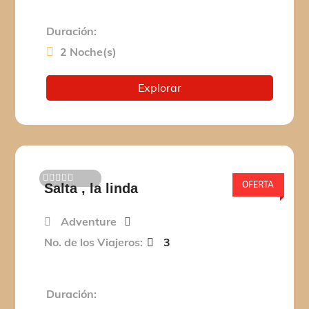
Duración:
2 Noche(s)
Explorar
OFERTA
Salta , la linda
0
5
d
e
Adventure
No. de los Viajeros:
3
Duración: