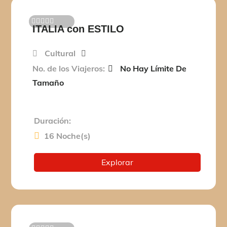
ITALIA con ESTILO
0
5
d
e
Cultural
No. de los Viajeros:
No Hay Límite De
Tamaño
Duración:
16 Noche(s)
Explorar