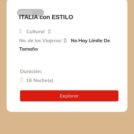
ITALIA con ESTILO
0
5
d
e
Cultural
No. de los Viajeros:
No Hay Límite De
Tamaño
Duración:
16 Noche(s)
Explorar