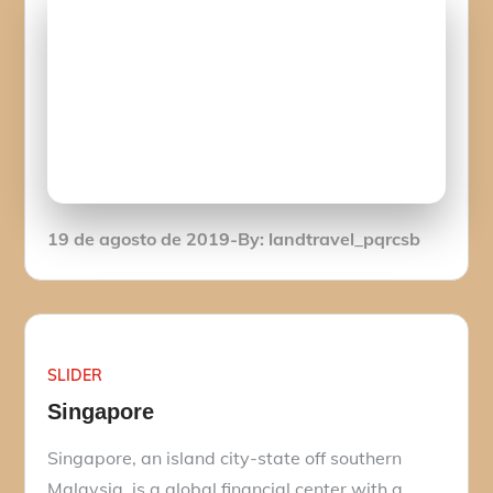
Posted
19 de agosto de 2019
By:
landtravel_pqrcsb
on
SLIDER
Singapore
Singapore, an island city-state off southern
Malaysia, is a global financial center with a