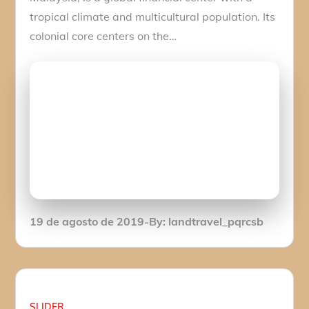
tropical climate and multicultural population. Its
colonial core centers on the…
Posted
19 de agosto de 2019
By:
landtravel_pqrcsb
on
SLIDER